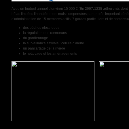
Avec un budget annuel d'environ 15 000 € (
En 2007:1235 adhérents dont 
hélas limitées financièrement mais compensées par un très important bénév
d'administration de 15 membres actifs, 7 gardes particuliers et de nombreu
des pêches électriques
la régulation des cormorans
du gardiennage
la surveillance estivale : cellule d'alerte
un pancartage de la rivière
le nettoyage et les aménagements